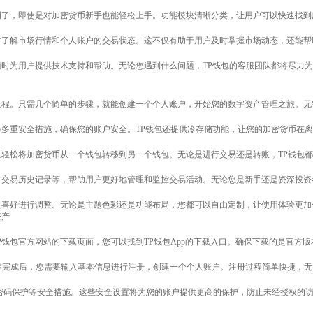
晰明了，即使是对加密货币新手也能轻松上手。功能模块清晰分类，让用户可以快速找
随时了解市场行情和个人账户的交易状态。这不仅有助于用户及时掌握市场动态，还能
线，随时为用户提供技术支持和帮助。无论您遇到什么问题，TP钱包的客服团队都将尽力
册流程。只需几个简单的步骤，就能创建一个个人账户，开始您的数字资产管理之旅。无
别等多重安全措施，确保您的账户安全。TP钱包还提供冷存储功能，让您的加密货币在
可以轻松将加密货币从一个钱包转移到另一个钱包。无论是进行交易还是转账，TP钱包
析、交易历史记录等，帮助用户更好地管理和监控交易活动。无论您是新手还是资深投资
个人喜好进行调整。无论是主题色彩还是功能布局，您都可以自由定制，让使用体验更
资产
问TP钱包官方网站的下载页面，您可以找到TP钱包App的下载入口。确保下载的是官方
装完成后，您需要输入基本信息进行注册，创建一个个人账户。注册过程简单快捷，无
密码保护等安全措施。这些安全设置将为您的账户提供更高的保护，防止未经授权的