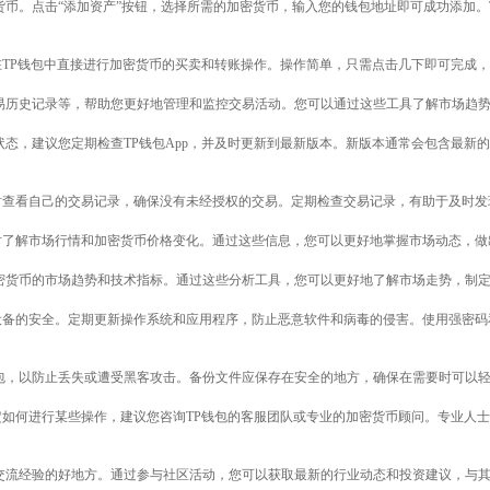
货币。点击“添加资产”按钮，选择所需的加密货币，输入您的钱包地址即可成功添加。
以在TP钱包中直接进行加密货币的买卖和转账操作。操作简单，只需点击几下即可完成
易历史记录等，帮助您更好地管理和监控交易活动。您可以通过这些工具了解市场趋
状态，建议您定期检查TP钱包App，并及时更新到最新版本。新版本通常会包含最新
随时查看自己的交易记录，确保没有未经授权的交易。定期检查交易记录，有助于及时
随时了解市场行情和加密货币价格变化。通过这些信息，您可以更好地掌握市场动态，
密货币的市场趋势和技术指标。通过这些分析工具，您可以更好地了解市场走势，制
机设备的安全。定期更新操作系统和应用程序，防止恶意软件和病毒的侵害。使用强密
包，以防止丢失或遭受黑客攻击。备份文件应保存在安全的地方，确保在需要时可以
确定如何进行某些操作，建议您咨询TP钱包的客服团队或专业的加密货币顾问。专业人
和交流经验的好地方。通过参与社区活动，您可以获取最新的行业动态和投资建议，与